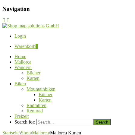
Navigation
Login
Warenkorb
0
Home
Mallorca
Wandern
Bücher
Karten
Biken
Mountainbiken
Bücher
Karten
Radfahren
Rennrad
Freizeit
Search for:
Startseite
\
Shop
\
Mallorca
\
Mallorca Karten