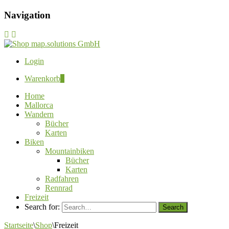
Navigation
Login
Warenkorb
0
Home
Mallorca
Wandern
Bücher
Karten
Biken
Mountainbiken
Bücher
Karten
Radfahren
Rennrad
Freizeit
Search for:
Startseite
\
Shop
\
Freizeit